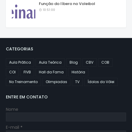
Função do líbero no Voleibol
10:51:00
CATEGORIAS
Aula Prática
Aula Teórica
Blog
CBV
COB
COI
FIVB
Hall da Fama
História
No Treinamento
Olimpiadas
TV
Ídolos do Vôlei
ENTRE EM CONTATO
Nome
E-mail
*