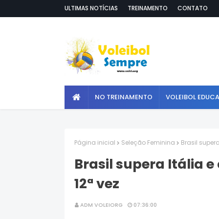
ULTIMAS NOTÍCIAS
TREINAMENTO
CONTATO
NO TREINAMENTO
VOLEIBOL EDUC
Página inicial
Seleção Feminina
Brasil supera
Brasil supera Itália 
12ª vez
ADM VOLEIORG
07:36:00