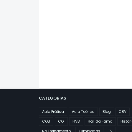
CATEGORIAS
Aula Prática
Aula Teórica
Blog
CBV
COB
COI
FIVB
Hall da Fama
Histór
No Treinamento
Olimpiadas
TV