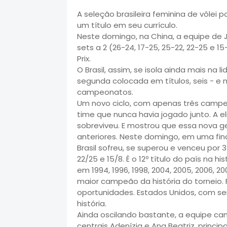
A seleção brasileira feminina de vôlei
um título em seu currículo.
Neste domingo, na China, a equipe de J
sets a 2 (26-24, 17-25, 25-22, 22-25 e 1
Prix.
O Brasil, assim, se isola ainda mais na 
segunda colocada em títulos, seis - e 
campeonatos.
Um novo ciclo, com apenas três campeõ
time que nunca havia jogado junto. A e
sobreviveu. E mostrou que essa nova g
anteriores. Neste domingo, em uma fin
Brasil sofreu, se superou e venceu por 3 
22/25 e 15/8. É o 12º título do país na hi
em 1994, 1996, 1998, 2004, 2005, 2006, 20
maior campeão da história do torneio. 
oportunidades. Estados Unidos, com s
história.
Ainda oscilando bastante, a equipe c
centrais Adenízia e Ana Beatriz, princ