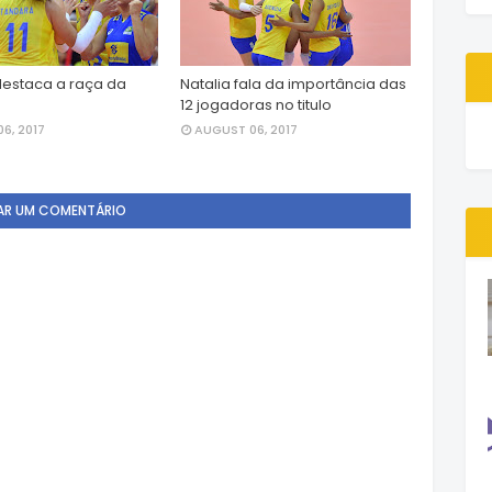
estaca a raça da
Natalia fala da importância das
12 jogadoras no titulo
6, 2017
AUGUST 06, 2017
AR UM COMENTÁRIO