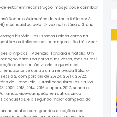
 pode estar em reconstrução, mas já pode carimbar
osé Roberto Guimarães derrotou a Itália por 3
5-8) e conquistou pela 12ª vez na história o Grand
liderança história - os Estados Unidos estão na
mantém as italianas na seca: agora, são três vice-
es olímpicas - Adenízia, Tandara e Natália. Um
liminação bateu na porta duas vezes, mas o Brasil
eração pode ser tão vitoriosa quanto as
al emocionante contra uma renovada Itália, o
sets a 2, com parciais de 26/24; 25/17; 25/22,
stória do Grand Prix. O Brasil conquistou os títulos
08, 2009, 2013, 2014, 2016 e agora, 2017, sendo o
Foi, ainda, vice-campeão em outras cinco
eis conquistas, é o segundo maior campeão da
anarinho contou com grandes atuações das
ipalmente no bloqueio, e com os ataques das