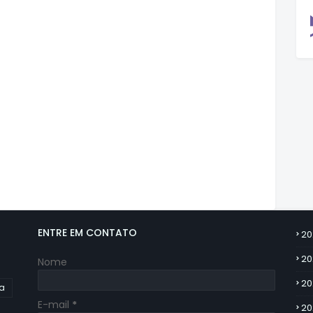
ENTRE EM CONTATO
20
20
Nome
20
ia
E-mail
*
20