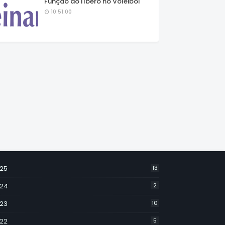
Função do líbero no Voleibol
10:51:00
25
13
24
2
23
10
22
5