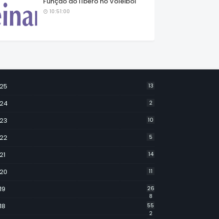
Função do líbero no Voleibol
10:51:00
25
13
24
2
23
10
22
5
21
14
20
11
19
26
8
18
55
2