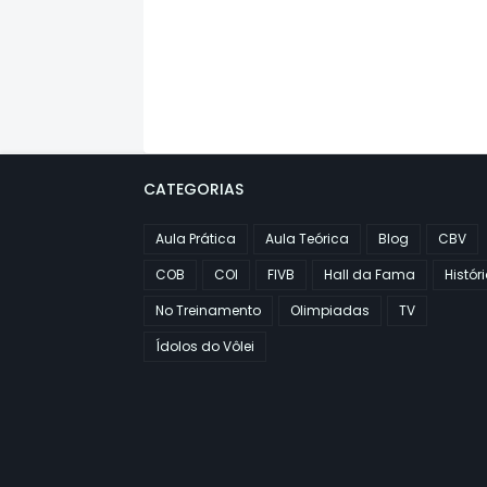
CATEGORIAS
Aula Prática
Aula Teórica
Blog
CBV
COB
COI
FIVB
Hall da Fama
Histór
No Treinamento
Olimpiadas
TV
Ídolos do Vôlei