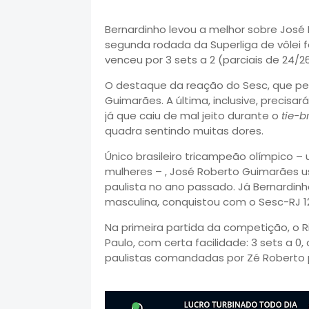
Bernardinho levou a melhor sobre Jos
segunda rodada da Superliga de vôlei 
venceu por 3 sets a 2 (parciais de 24/26,
O destaque da reação do Sesc, que perd
Guimarães. A última, inclusive, precis
já que caiu de mal jeito durante o
tie-b
quadra sentindo muitas dores.
Único brasileiro tricampeão olímpico
mulheres – , José Roberto Guimarães us
paulista no ano passado. Já Bernardi
masculina, conquistou com o Sesc-RJ 12 t
Na primeira partida da competição, o R
Paulo, com certa facilidade: 3 sets a 0,
paulistas comandadas por Zé Roberto p