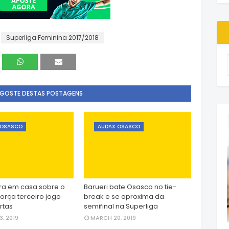
Superliga Feminina 2017/2018
 GOSTE DESTAS POSTAGENS
 OSASCO
AUDAX OSASCO
ra em casa sobre o
Barueri bate Osasco no tie-
força terceiro jogo
break e se aproxima da
rtas
semifinal na Superliga
, 2019
MARCH 20, 2019