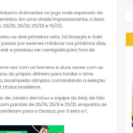
é Roberto Guimarães no jogo mais esperado da
feminino. Em uma virada impressionante, o Sesc
 23/25, 25/22, 25/23 e 15/12).
eu os dois primeiros sets, foi Drussyla e Gabi
ará passar por exames médicos nos próximos dias,
reak
e precisou ser carregada para fora de
 – uma vez com os homens e duas vezes com as
ou do próprio dinheiro para fundar o time
nho, bicampeão olímpico comandando a seleção
ítulos brasileiros.
io de Janeiro derrotou a equipe do Sesi, de São
 com parciais de 25/16, 25/9 e 25/21, enquanto as
erderam para o Osasco, por 3 sets a 1.