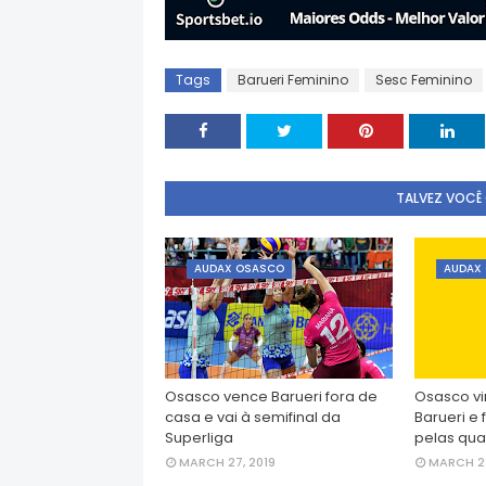
Tags
Barueri Feminino
Sesc Feminino
TALVEZ VOCÊ
AUDAX OSASCO
AUDAX
Osasco vence Barueri fora de
Osasco vi
casa e vai à semifinal da
Barueri e 
Superliga
pelas qua
MARCH 27, 2019
MARCH 23