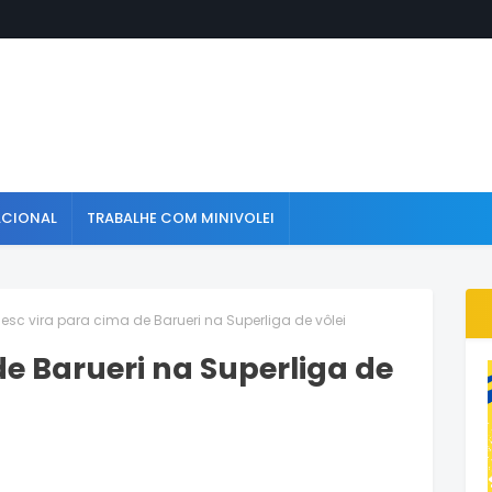
ACIONAL
TRABALHE COM MINIVOLEI
esc vira para cima de Barueri na Superliga de vôlei
de Barueri na Superliga de