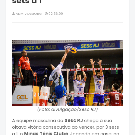
sets a 1
ADM VOLEIORG
02:36:00
(Foto: divulgação/Sesc RJ)
A equipe masculina do
Sesc RJ
chega à sua
oitava vitória consecutiva ao vencer, por 3 sets
a 1, o
Minas Tênis Clube
. Jogando em casa, no