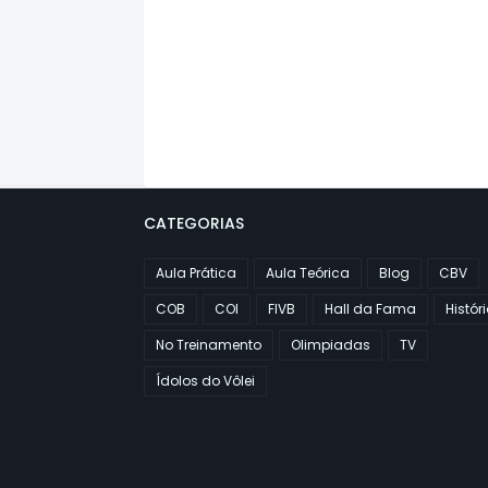
CATEGORIAS
Aula Prática
Aula Teórica
Blog
CBV
COB
COI
FIVB
Hall da Fama
Histór
No Treinamento
Olimpiadas
TV
Ídolos do Vôlei