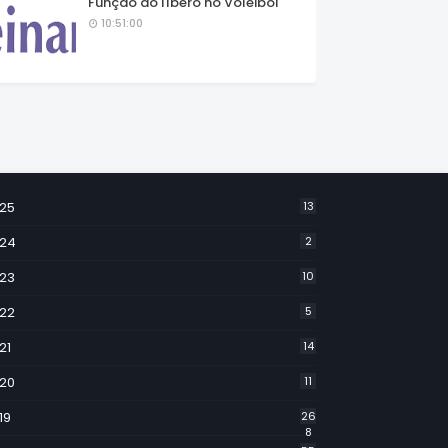
Função do líbero no Voleibol
10:51:00
25
13
24
2
23
10
22
5
21
14
20
11
19
26
8