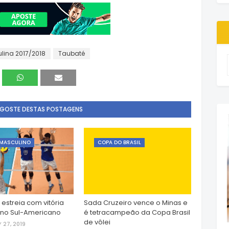
lina 2017/2018
Taubaté
 GOSTE DESTAS POSTAGENS
 MASCULINO
COPA DO BRASIL
 estreia com vitória
Sada Cruzeiro vence o Minas e
 no Sul-Americano
é tetracampeão da Copa Brasil
de vôlei
 27, 2019