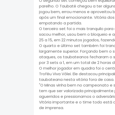
O segundo set começou bem equilibra
parelho. O Taubaté chegou a ter alguns
jogou bem, errou menos e aproveitou 
após um final emocionante. Vitória dos
empatando a partida.
O terceiro set foi o mais tranquilo par
sacou melhor, usou bem o bloqueio e 
25 a 15, em 22 minutos jogados, fazendo
O quarto e último set também foi tran
largamente superior. Forçando bem o s
ataques, os taubateanos fecharam o s
por 3 sets a 1, em um total de 2 horas d
O melhor jogador em quadra foi o centr
Troféu Viva Vôlei. Ele destacou princi
taubateana nesta vitória fora de casa.
"O Minas vinha bem no campeonato e sab
tem que ser valorizada principalmente
aguerridos e pressionamos o adversário
Vitória importante e o time todo está
de imprensa.