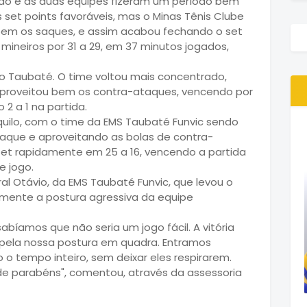
do e as duas equipes fizeram um período bem
 set points favoráveis, mas o Minas Tênis Clube
bem os saques, e assim acabou fechando o set
 mineiros por 31 a 29, em 37 minutos jogados,
a o Taubaté. O time voltou mais concentrado,
aproveitou bem os contra-ataques, vencendo por
 2 a 1 na partida.
quilo, com o time da EMS Taubaté Funvic sendo
aque e aproveitando as bolas de contra-
et rapidamente em 25 a 16, vencendo a partida
e jogo.
al Otávio, da EMS Taubaté Funvic, que levou o
palmente a postura agressiva da equipe
íamos que não seria um jogo fácil. A vitória
 pela nossa postura em quadra. Entramos
 o tempo inteiro, sem deixar eles respirarem.
 de parabéns", comentou, através da assessoria