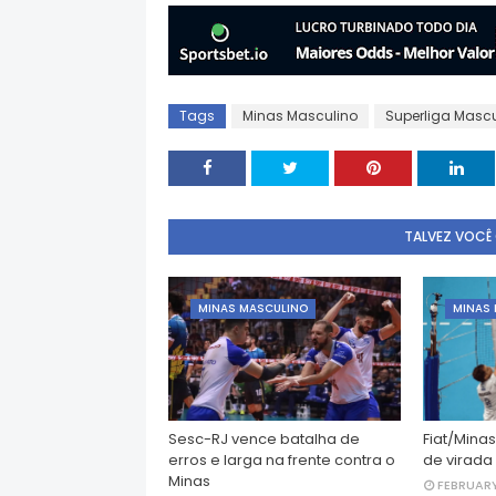
Tags
Minas Masculino
Superliga Mascu
TALVEZ VOCÊ
MINAS MASCULINO
MINAS
Sesc-RJ vence batalha de
Fiat/Minas
erros e larga na frente contra o
de virada
Minas
FEBRUARY