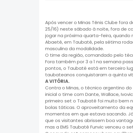
Após vencer o Minas Tênis Clube fora de 
25/16) neste sábado à noite, fora de ca
jogar na próxima quarta-feira, quando 
Abaeté, em Taubaté, pela sétima roda
masculina da modalidade.
O time da região, comandado pelo técnic
Fora também por 3 a 1 na semana pass
pontos, o Taubaté está em terceiro luga
taubateanos conquistaram a quinta vitó
A VITÓRIA.
Contra o Minas, o técnico argentino 
inicial o time com Dante, Wallace, Ivovi
primeiro set o Taubaté foi muito bem n
bolas táticas. O aproveitamento da eq
momentos em que estava sacando. Já 
que os visitantes abrissem boa vantag
mas a EMS Taubaté Funvic venceu o set