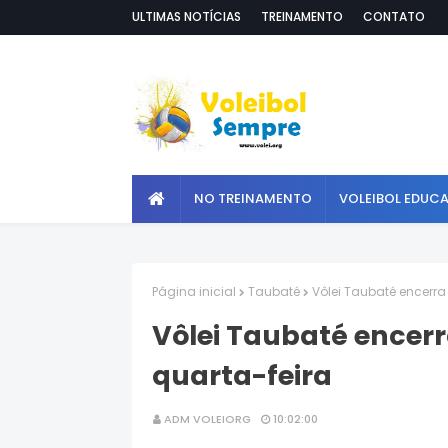
ULTIMAS NOTÍCIAS
TREINAMENTO
CONTATO
NO TREINAMENTO
VOLEIBOL EDUC
Página inicial
Taubaté
Vôlei Taubaté encerra
Vôlei Taubaté encerr
quarta-feira
ADM VOLEIORG
10:02:00