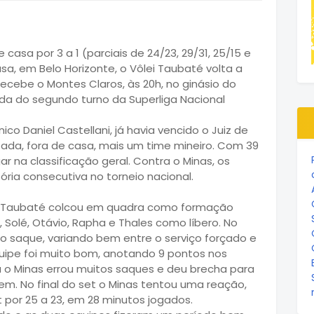
casa por 3 a 1 (parciais de 24/23, 29/31, 25/15 e
sa, em Belo Horizonte, o Vôlei Taubaté volta a
recebe o Montes Claros, às 20h, no ginásio do
da do segundo turno da Superliga Nacional
o Daniel Castellani, já havia vencido o Juiz de
ada, fora de casa, mais um time mineiro. Com 39
r na classificação geral. Contra o Minas, os
ria consecutiva no torneio nacional.
do Taubaté colcou em quadra como formação
c, Solé, Otávio, Rapha e Thales como líbero. No
o saque, variando bem entre o serviço forçado e
uipe foi muito bom, anotando 9 pontos nos
o Minas errou muitos saques e deu brecha para
em. No final do set o Minas tentou uma reação,
 por 25 a 23, em 28 minutos jogados.