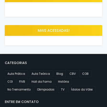
MAIS ACESSADAS!
CATEGORIAS
Aula Prática
Aula Teórica
Blog
CBV
COB
COI
FIVB
Hall da Fama
História
No Treinamento
Olimpiadas
TV
Ídolos do Vôlei
ENTRE EM CONTATO