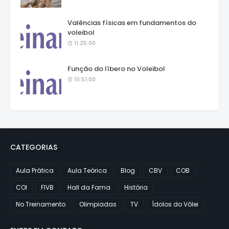
Valências físicas em fundamentos do
voleibol
11:25:00
Função do líbero no Voleibol
10:51:00
CATEGORIAS
Aula Prática
Aula Teórica
Blog
CBV
COB
COI
FIVB
Hall da Fama
História
No Treinamento
Olimpiadas
TV
Ídolos do Vôlei