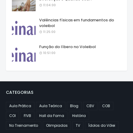
11:04:00
Valências físicas em fundamentos do
voleibol
11:25:00
Função do líbero no Voleibol
10:51:00
CATEGORIAS
Aula Prática
Aula Teórica
Blog
CBV
COB
COI
FIVB
Hall da Fama
História
No Treinamento
Olimpiadas
TV
Ídolos do Vôlei