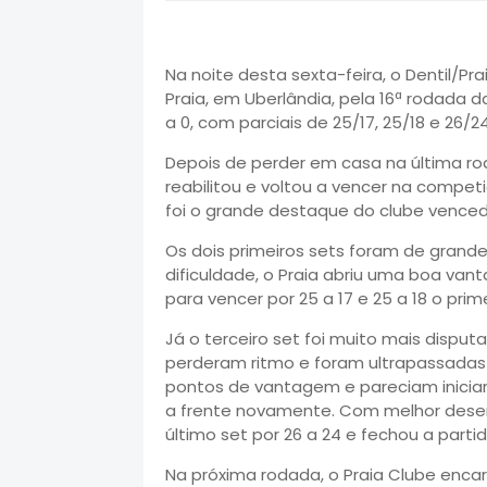
Na noite desta sexta-feira, o Dentil/Pr
Praia, em Uberlândia, pela 16ª rodada d
a 0, com parciais de 25/17, 25/18 e 26/24
Depois de perder em casa na última ro
reabilitou e voltou a vencer na compet
foi o grande destaque do clube venced
Os dois primeiros sets foram de gran
dificuldade, o Praia abriu uma boa van
para vencer por 25 a 17 e 25 a 18 o pri
Já o terceiro set foi muito mais dispu
perderam ritmo e foram ultrapassadas 
pontos de vantagem e pareciam inici
a frente novamente. Com melhor desem
último set por 26 a 24 e fechou a partid
Na próxima rodada, o Praia Clube encara 