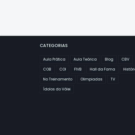
CATEGORIAS
Aula Prática
Aula Teórica
Blog
CBV
COB
COI
FIVB
Hall da Fama
Histór
No Treinamento
Olimpiadas
TV
Ídolos do Vôlei