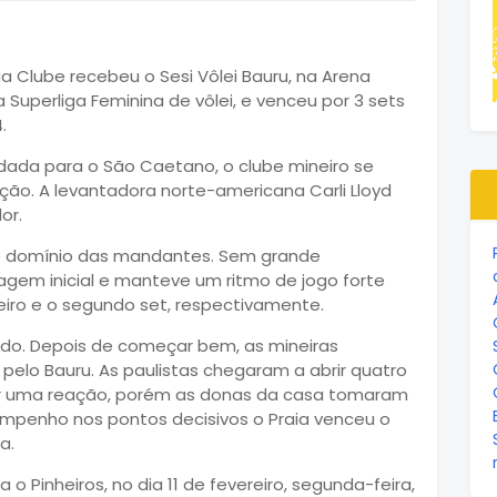
aia Clube recebeu o Sesi Vôlei Bauru, na Arena
a Superliga Feminina de vôlei, e venceu por 3 sets
.
dada para o São Caetano, o clube mineiro se
ição. A levantadora norte-americana Carli Lloyd
or.
de domínio das mandantes. Sem grande
tagem inicial e manteve um ritmo de jogo forte
meiro e o segundo set, respectivamente.
tado. Depois de começar bem, as mineiras
pelo Bauru. As paulistas chegaram a abrir quatro
ar uma reação, porém as donas da casa tomaram
penho nos pontos decisivos o Praia venceu o
a.
o Pinheiros, no dia 11 de fevereiro, segunda-feira,