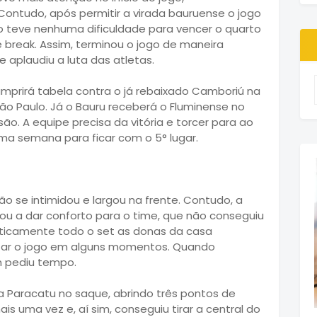
Contudo, após permitir a virada bauruense o jogo
o teve nenhuma dificuldade para vencer o quarto
 break. Assim, terminou o jogo de maneira
 aplaudiu a luta das atletas.
umprirá tabela contra o já rebaixado Camboriú na
São Paulo. Já o Bauru receberá o Fluminense no
ão. A equipe precisa da vitória e torcer para ao
a semana para ficar com o 5° lugar.
o se intimidou e largou na frente. Contudo, a
a dar conforto para o time, que não conseguiu
raticamente todo o set as donas da casa
tar o jogo em alguns momentos. Quando
on pediu tempo.
a Paracatu no saque, abrindo três pontos de
s uma vez e, aí sim, conseguiu tirar a central do