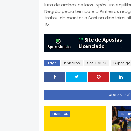
luta de ambos os laos. Após um equilíbr
Negrão pediu tempo e o Pinheiros reag
tratou de manter o Sesi na dianteira, s
15.
Tags
Pinheiros
Sesi Bauru
Superliga
TALVEZ VOCÊ
PINHEIROS
PINHEI