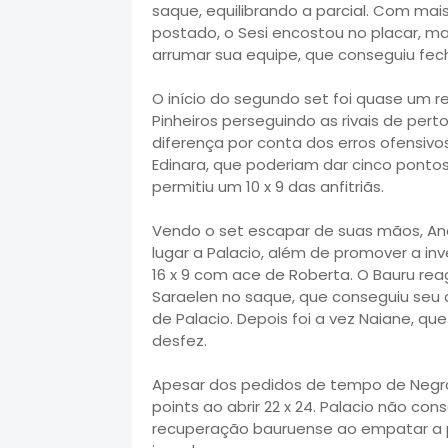
saque, equilibrando a parcial. Com ma
postado, o Sesi encostou no placar, m
arrumar sua equipe, que conseguiu fecha
O início do segundo set foi quase um re
Pinheiros perseguindo as rivais de pert
diferença por conta dos erros ofensivo
Edinara, que poderiam dar cinco pontos 
permitiu um 10 x 9 das anfitriãs.
Vendo o set escapar de suas mãos, An
lugar a Palacio, além de promover a inv
16 x 9 com ace de Roberta. O Bauru re
Saraelen no saque, que conseguiu seu a
de Palacio. Depois foi a vez Naiane, qu
desfez.
Apesar dos pedidos de tempo de Negrã
points ao abrir 22 x 24. Palacio não co
recuperação bauruense ao empatar a p