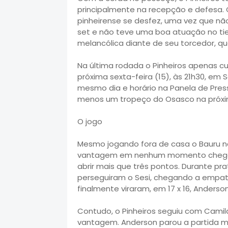
principalmente na recepção e defesa. 
pinheirense se desfez, uma vez que nã
set e não teve uma boa atuação no tie
melancólica diante de seu torcedor, que
Na última rodada o Pinheiros apenas c
próxima sexta-feira (15), às 21h30, em 
mesmo dia e horário na Panela de Press
menos um tropeço do Osasco na próxim
O jogo
Mesmo jogando fora de casa o Bauru nã
vantagem em nenhum momento chegou 
abrir mais que três pontos. Durante p
perseguiram o Sesi, chegando a empa
finalmente viraram, em 17 x 16, Anders
Contudo, o Pinheiros seguiu com Camil
vantagem. Anderson parou a partida mai