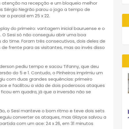
is atenção na recepção e um bloqueio melhor
as Sérgio Negrão parou o jogo a tempo de
r a parcial em 25 x 22.
play do primeiro: vantagem inicial bauruense e o
o. O Sesi só não conseguiu abrir uma boa
s do time. Foram três consecutivos, dois deles de
de frente para as visitantes, mas ao invés disso
derson pediu tempo e sacou Tifanny, que deu
ersão do 5 e 1. Contudo, o Pinheiros imprimiu um
agiu com duas grandes sequências: primeiro
ce e facilitou a vida de dois poderosos ataques
e ficou em quadra, já que a inversão não se
o, o Sesi manteve o bom ritmo e teve dois sets
nseguiu converter os ataques, mas Glayce salvou a
artida com um ace: 24 x 26, em 31 minutos