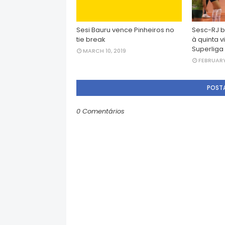
Sesi Bauru vence Pinheiros no
Sesc-RJ b
tie break
à quinta v
Superliga
MARCH 10, 2019
FEBRUARY
POST
0 Comentários