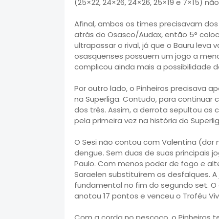
(25×22, 24×26, 24×26, 25×19 e 7×15) nã
Afinal, ambos os times precisavam dos 
atrás do Osasco/Audax, então 5° coloca
ultrapassar o rival, já que o Bauru lev
osasquenses possuem um jogo a menos.
complicou ainda mais a possibilidade d
Por outro lado, o Pinheiros precisava 
na Superliga. Contudo, para continuar
dos três. Assim, a derrota sepultou as
pela primeira vez na história do Superl
O Sesi não contou com Valentina (dor 
dengue. Sem duas de suas principais jo
Paulo. Com menos poder de fogo e alte
Saraelen substituírem os desfalques. 
fundamental no fim do segundo set. O 
anotou 17 pontos e venceu o Troféu Viva
Com a corda no pescoço, o Pinheiros te