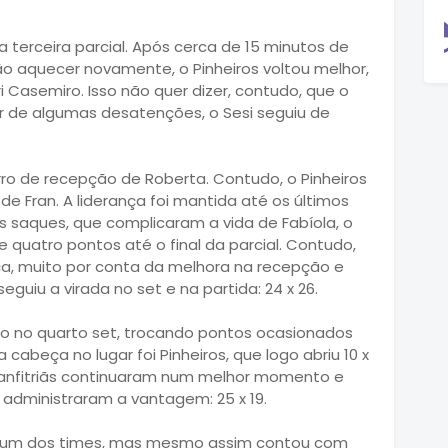
terceira parcial. Após cerca de 15 minutos de
ão aquecer novamente, o Pinheiros voltou melhor,
 Casemiro. Isso não quer dizer, contudo, que o
ar de algumas desatenções, o Sesi seguiu de
erro de recepção de Roberta. Contudo, o Pinheiros
e Fran. A liderança foi mantida até os últimos
 saques, que complicaram a vida de Fabíola, o
quatro pontos até o final da parcial. Contudo,
nça, muito por conta da melhora na recepção e
eguiu a virada no set e na partida: 24 x 26.
to no quarto set, trocando pontos ocasionados
 cabeça no lugar foi Pinheiros, que logo abriu 10 x
 anfitriãs continuaram num melhor momento e
s administraram a vantagem: 25 x 19.
enhum dos times, mas mesmo assim contou com