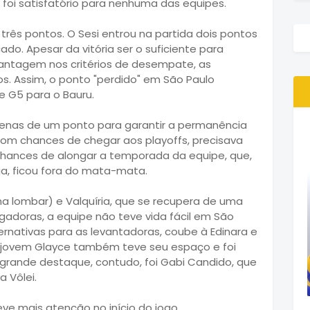
o foi satisfatório para nenhuma das equipes.
três pontos. O Sesi entrou na partida dois pontos
do. Apesar da vitória ser o suficiente para
a vantagem nos critérios de desempate, as
 Assim, o ponto "perdido" em São Paulo
e G5 para o Bauru.
apenas de um ponto para garantir a permanência
 com chances de chegar aos playoffs, precisava
 chances de alongar a temporada da equipe, que,
iga, ficou fora do mata-mata.
na lombar) e Valquíria, que se recupera de uma
gadoras, a equipe não teve vida fácil em São
rnativas para as levantadoras, coube à Edinara e
A jovem Glayce também teve seu espaço e foi
grande destaque, contudo, foi Gabi Candido, que
 Vôlei.
ve mais atenção no início do jogo,