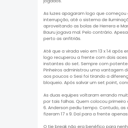
jogados.
As luzes apagaram logo que começou a 
interrupção, até o sistema de iluminaç
aproveitando as bolas de Herrera e Mari
Bauru jogava mal. Pelo contrário. Apes
perto as anfitriãs.
Até que a virada veio em 13 x 14 após 
logo recuperou a frente com dois aces d
instantes do set. Sempre com potentes
Pinheiros administrou uma vantagem de 
aos poucos o Sesi foi tirando a difere
bloqueio. Após salvar um set point, cons
As duas equipes voltaram errando mui
por tais falhas. Quem colocou primeiro a
6. Anderson pediu tempo. Contudo, as
fizeram 17 x 9. Daí para a frente apena
O tie break não era benéfico para n