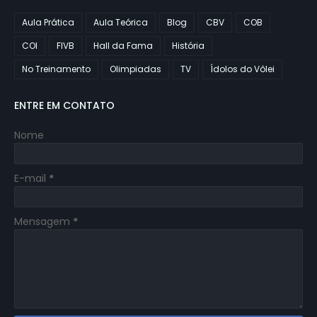
Aula Prática
Aula Teórica
Blog
CBV
COB
COI
FIVB
Hall da Fama
História
No Treinamento
Olimpiadas
TV
Ídolos do Vôlei
ENTRE EM CONTATO
Nome
E-mail
*
Mensagem
*