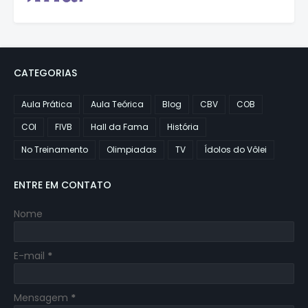
CATEGORIAS
Aula Prática
Aula Teórica
Blog
CBV
COB
COI
FIVB
Hall da Fama
História
No Treinamento
Olimpiadas
TV
Ídolos do Vôlei
ENTRE EM CONTATO
Nome
E-mail
*
Mensagem
*