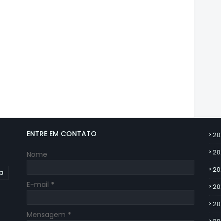
ENTRE EM CONTATO
20
20
Nome
20
ia
E-mail
*
20
20
Mensagem
*