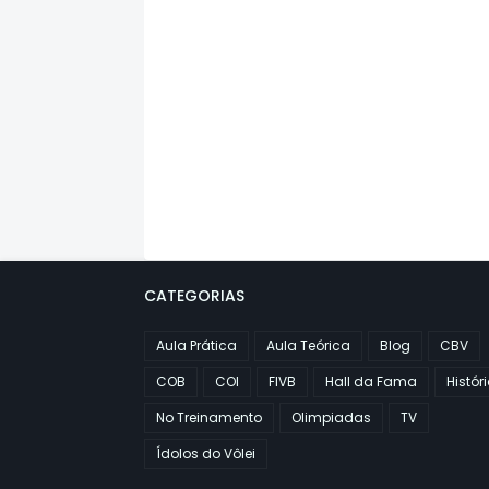
CATEGORIAS
Aula Prática
Aula Teórica
Blog
CBV
COB
COI
FIVB
Hall da Fama
Histór
No Treinamento
Olimpiadas
TV
Ídolos do Vôlei