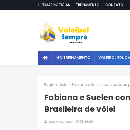
ULTIMAS NOTÍCIAS
TREINAMENTO
CONTATO
NO TREINAMENTO
VOLEIBOL EDUC
Página inicial
Fabiana e Suelen convocadas par
Fabiana e Suelen co
Brasileira de vôlei
ADM VOLEIORG
05:36:00