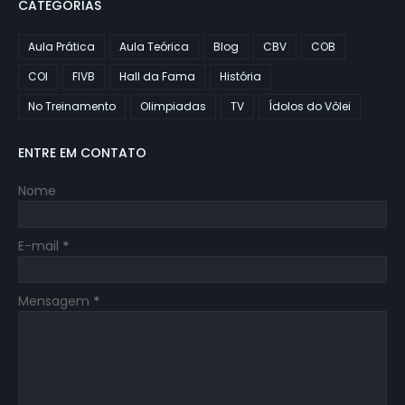
CATEGORIAS
Aula Prática
Aula Teórica
Blog
CBV
COB
COI
FIVB
Hall da Fama
História
No Treinamento
Olimpiadas
TV
Ídolos do Vôlei
ENTRE EM CONTATO
Nome
E-mail
*
Mensagem
*