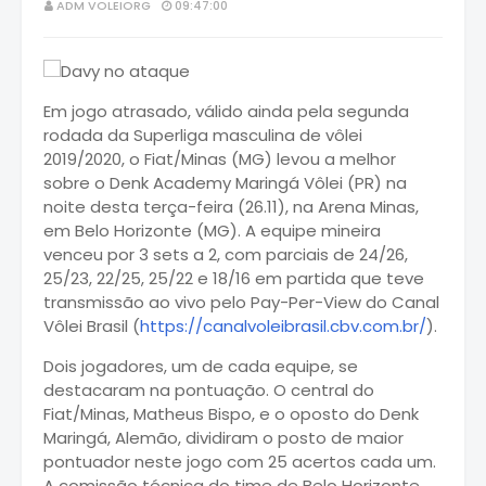
ADM VOLEIORG
09:47:00
Em jogo atrasado, válido ainda pela segunda
rodada da Superliga masculina de vôlei
2019/2020, o Fiat/Minas (MG) levou a melhor
sobre o Denk Academy Maringá Vôlei (PR) na
noite desta terça-feira (26.11), na Arena Minas,
em Belo Horizonte (MG). A equipe mineira
venceu por 3 sets a 2, com parciais de 24/26,
25/23, 22/25, 25/22 e 18/16 em partida que teve
transmissão ao vivo pelo Pay-Per-View do Canal
Vôlei Brasil (
https://canalvoleibrasil.cbv.com.br/
).
Dois jogadores, um de cada equipe, se
destacaram na pontuação. O central do
Fiat/Minas, Matheus Bispo, e o oposto do Denk
Maringá, Alemão, dividiram o posto de maior
pontuador neste jogo com 25 acertos cada um.
A comissão técnica do time de Belo Horizonte,