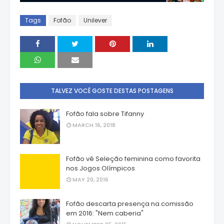
Tags
Fofão
Unilever
TALVEZ VOCÊ GOSTE DESTAS POSTAGENS
Fofão fala sobre Tifanny
MARCH 16, 2018
Fofão vê Seleção feminina como favorita
nos Jogos Olímpicos
MAY 20, 2016
Fofão descarta presença na comissão
em 2016: "Nem caberia"