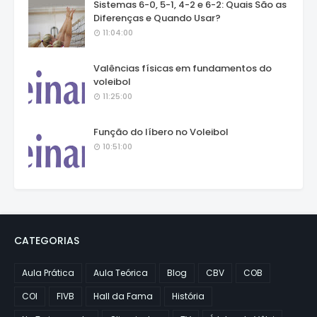
Sistemas 6-0, 5-1, 4-2 e 6-2: Quais São as
Diferenças e Quando Usar?
11:04:00
Valências físicas em fundamentos do
voleibol
11:25:00
Função do líbero no Voleibol
10:51:00
CATEGORIAS
Aula Prática
Aula Teórica
Blog
CBV
COB
COI
FIVB
Hall da Fama
História