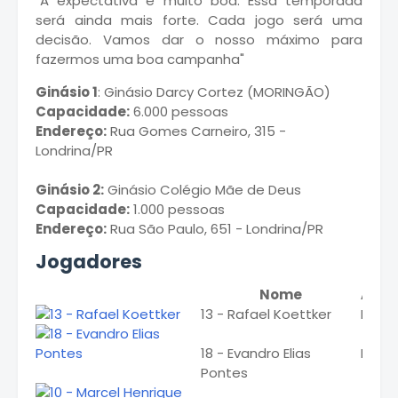
"A expectativa é muito boa. Essa temporada
será ainda mais forte. Cada jogo será uma
decisão. Vamos dar o nosso máximo para
fazermos uma boa campanha"
Ginásio 1
: Ginásio Darcy Cortez (MORINGÃO)
Capacidade:
6.000 pessoas
Endereço:
Rua Gomes Carneiro, 315 -
Londrina/PR
Ginásio 2:
Ginásio Colégio Mãe de Deus
Capacidade:
1.000 pessoas
Endereço:
Rua São Paulo, 651 - Londrina/PR
Jogadores
Nome
Apel
13 - Rafael Koettker
Rafin
18 - Evandro Elias
Evan
Pontes