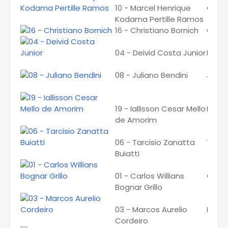
10 - Marcel Henrique
Chin
Kodama Pertille Ramos
16 - Christiano Bornich
Chris
04 - Deivid Costa Junior
Deivi
08 - Juliano Bendini
Julia
19 - Iallisson Cesar Mello
Iallis
de Amorim
06 - Tarcisio Zanatta
Tarci
Buiatti
01 - Carlos Willians
Carlã
Bognar Grillo
03 - Marcos Aurelio
Marc
Cordeiro