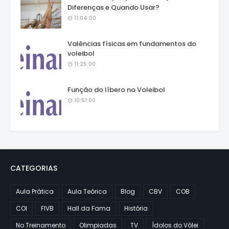
Diferenças e Quando Usar?
11:04:00
Valências físicas em fundamentos do
voleibol
11:25:00
Função do líbero no Voleibol
10:51:00
CATEGORIAS
Aula Prática
Aula Teórica
Blog
CBV
COB
COI
FIVB
Hall da Fama
História
No Treinamento
Olimpiadas
TV
Ídolos do Vôlei