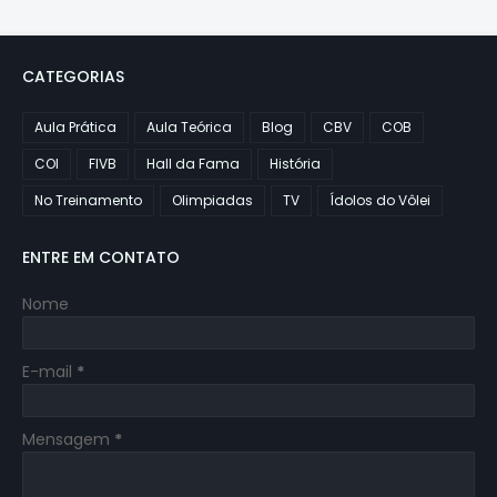
CATEGORIAS
Aula Prática
Aula Teórica
Blog
CBV
COB
COI
FIVB
Hall da Fama
História
No Treinamento
Olimpiadas
TV
Ídolos do Vôlei
ENTRE EM CONTATO
Nome
E-mail
*
Mensagem
*