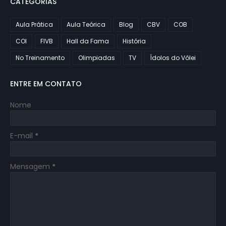
CATEGORIAS
Aula Prática
Aula Teórica
Blog
CBV
COB
COI
FIVB
Hall da Fama
História
No Treinamento
Olimpiadas
TV
Ídolos do Vôlei
ENTRE EM CONTATO
Nome
E-mail
*
Mensagem
*