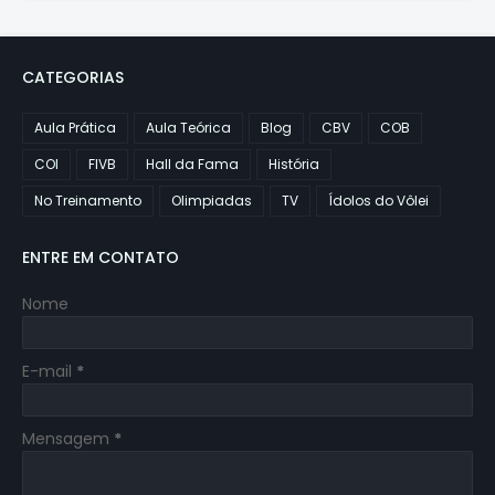
CATEGORIAS
Aula Prática
Aula Teórica
Blog
CBV
COB
COI
FIVB
Hall da Fama
História
No Treinamento
Olimpiadas
TV
Ídolos do Vôlei
ENTRE EM CONTATO
Nome
E-mail
*
Mensagem
*