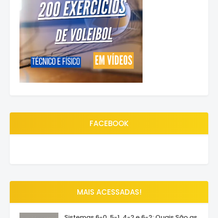
FACEBOOK
MAIS ACESSADAS!
Sistemas 6-0, 5-1, 4-2 e 6-2: Quais São as