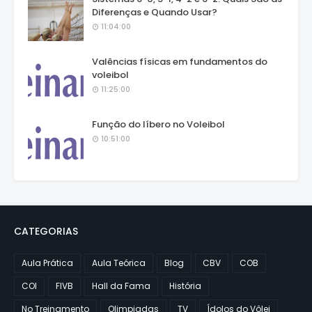
Diferenças e Quando Usar?
11:04:00
Valências físicas em fundamentos do
voleibol
11:25:00
Função do líbero no Voleibol
10:51:00
CATEGORIAS
Aula Prática
Aula Teórica
Blog
CBV
COB
COI
FIVB
Hall da Fama
História
No Treinamento
Olimpiadas
TV
Ídolos do Vôlei