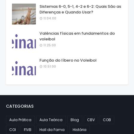
Sistemas 6-0, 5-1, 4-2 e 6-2: Quais São as
Diferenças e Quando Usar?
11:04:00
Valências físicas em fundamentos do
voleibol
11:25:00
Função do líbero no Voleibol
10:51:00
CATEGORIAS
Aula Prática
Aula Teórica
Blog
CBV
COB
COI
FIVB
Hall da Fama
História