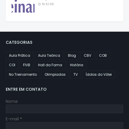
10:51:00
CATEGORIAS
Aula Prática
Aula Teórica
Blog
CBV
COB
COI
FIVB
Hall da Fama
História
No Treinamento
Olimpiadas
TV
Ídolos do Vôlei
ENTRE EM CONTATO
Nome
E-mail
*