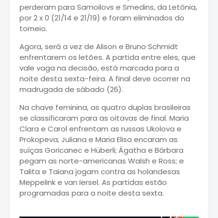
perderam para Samoilovs e Smedins, da Letônia,
por 2 x 0 (21/14 e 21/19) e foram eliminados do
torneio.
Agora, será a vez de Alison e Bruno Schmidt
enfrentarem os letões. A partida entre eles, que
vale vaga na decisão, está marcada para a
noite desta sexta-feira. A final deve ocorrer na
madrugada de sábado (26).
Na chave feminina, as quatro duplas brasileiras
se classificaram para as oitavas de final. Maria
Clara e Carol enfrentam as russas Ukolova e
Prokopeva; Juliana e Maria Elisa encaram as
suíças Goricanec e Hüberli; Ágatha e Bárbara
pegam as norte-americanas Walsh e Ross; e
Talita e Taiana jogam contra as holandesas
Meppelink e van Iersel. As partidas estão
programadas para a noite desta sexta.