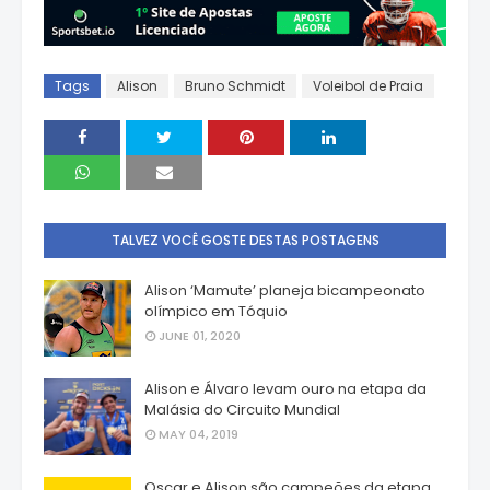
Tags
Alison
Bruno Schmidt
Voleibol de Praia
TALVEZ VOCÊ GOSTE DESTAS POSTAGENS
Alison ‘Mamute’ planeja bicampeonato
olímpico em Tóquio
JUNE 01, 2020
Alison e Álvaro levam ouro na etapa da
Malásia do Circuito Mundial
MAY 04, 2019
Oscar e Alison são campeões da etapa