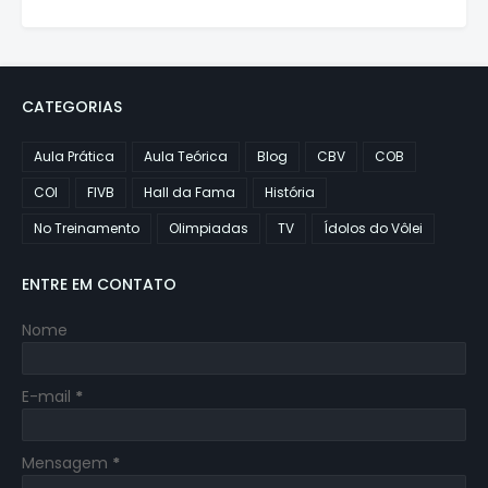
CATEGORIAS
Aula Prática
Aula Teórica
Blog
CBV
COB
COI
FIVB
Hall da Fama
História
No Treinamento
Olimpiadas
TV
Ídolos do Vôlei
ENTRE EM CONTATO
Nome
E-mail
*
Mensagem
*