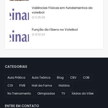
Valências físicas em fundamentos do
voleibol
11:25:00
Função do líbero no Voleibol
10:51:00
CATEGORIAS
Aula Prática
Aula Teórica
Blog
CBV
COB
COI
FIVB
Hall da Fama
História
No Treinamento
Olimpiadas
TV
Ídolos do Vôlei
ENTRE EM CONTATO