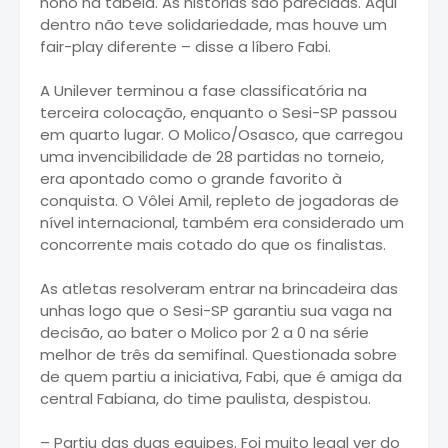
nono na tabela. As histórias são parecidas. Aqui
dentro não teve solidariedade, mas houve um
fair-play diferente – disse a líbero Fabi.
A Unilever terminou a fase classificatória na
terceira colocação, enquanto o Sesi-SP passou
em quarto lugar. O Molico/Osasco, que carregou
uma invencibilidade de 28 partidas no torneio,
era apontado como o grande favorito à
conquista. O Vôlei Amil, repleto de jogadoras de
nível internacional, também era considerado um
concorrente mais cotado do que os finalistas.
As atletas resolveram entrar na brincadeira das
unhas logo que o Sesi-SP garantiu sua vaga na
decisão, ao bater o Molico por 2 a 0 na série
melhor de três da semifinal. Questionada sobre
de quem partiu a iniciativa, Fabi, que é amiga da
central Fabiana, do time paulista, despistou.
– Partiu das duas equipes. Foi muito legal ver do