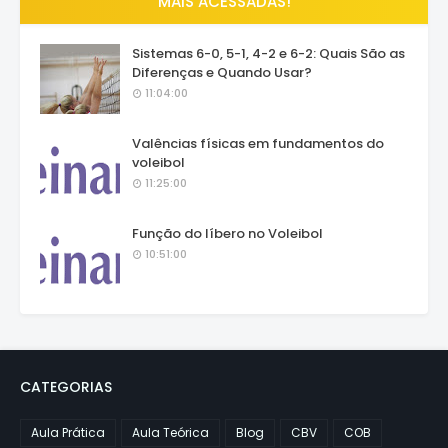
MAIS ACESSADAS!
Sistemas 6-0, 5-1, 4-2 e 6-2: Quais São as
Diferenças e Quando Usar?
11:04:00
Valências físicas em fundamentos do
voleibol
11:25:00
Função do líbero no Voleibol
10:51:00
CATEGORIAS
Aula Prática
Aula Teórica
Blog
CBV
COB