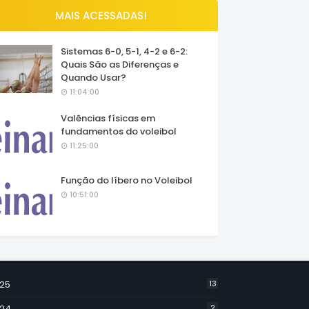
MAIS ACESSADAS!
Sistemas 6-0, 5-1, 4-2 e 6-2:
Quais São as Diferenças e
Quando Usar?
11:04:00
Valências físicas em
fundamentos do voleibol
11:25:00
Função do líbero no Voleibol
10:51:00
25
13
24
2