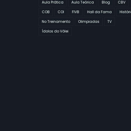
Aula Prática
Aula Teórica
Blog
CBV
COB
COI
FIVB
Hall da Fama
Histór
No Treinamento
Olimpiadas
TV
Ídolos do Vôlei