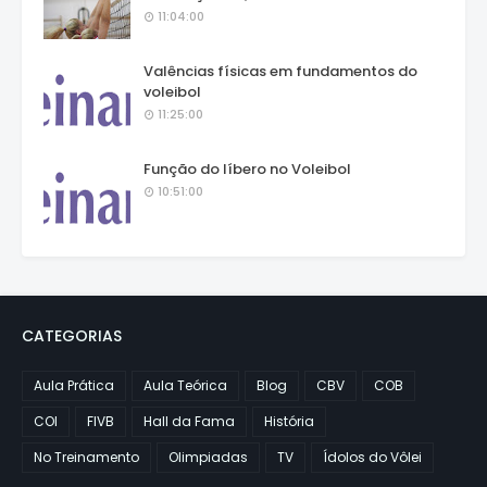
11:04:00
Valências físicas em fundamentos do
voleibol
11:25:00
Função do líbero no Voleibol
10:51:00
CATEGORIAS
Aula Prática
Aula Teórica
Blog
CBV
COB
COI
FIVB
Hall da Fama
História
No Treinamento
Olimpiadas
TV
Ídolos do Vôlei