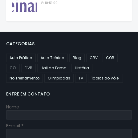
10:51:00
CATEGORIAS
Aula Prática
Aula Teórica
Blog
CBV
COB
COI
FIVB
Hall da Fama
História
No Treinamento
Olimpiadas
TV
Ídolos do Vôlei
ENTRE EM CONTATO
Nome
E-mail
*