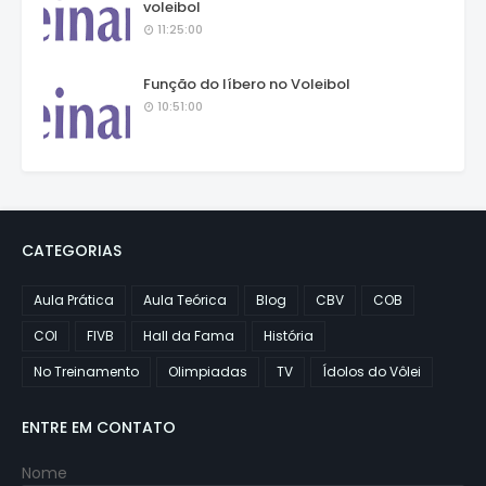
voleibol
11:25:00
Função do líbero no Voleibol
10:51:00
CATEGORIAS
Aula Prática
Aula Teórica
Blog
CBV
COB
COI
FIVB
Hall da Fama
História
No Treinamento
Olimpiadas
TV
Ídolos do Vôlei
ENTRE EM CONTATO
Nome