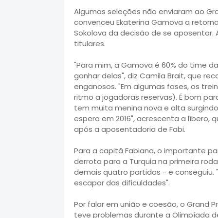
Algumas seleções não enviaram ao Gran
convenceu Ekaterina Gamova a retornar
Sokolova da decisão de se aposentar.
titulares.
"Para mim, a Gamova é 60% do time da 
ganhar delas", diz Camila Brait, que re
enganosos. "Em algumas fases, os tre
ritmo a jogadoras reservas). É bom pa
tem muita menina nova e alta surgind
espera em 2016", acrescenta a líbero, 
após a aposentadoria de Fabi.
Para a capitã Fabiana, o importante par
derrota para a Turquia na primeira roda
demais quatro partidas - e conseguiu.
escapar das dificuldades".
Por falar em união e coesão, o Grand Pr
teve problemas durante a Olimpíada de