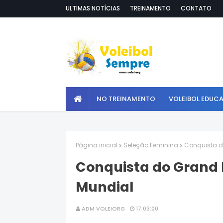
ULTIMAS NOTÍCIAS
TREINAMENTO
CONTATO
NO TREINAMENTO
VOLEIBOL EDUC
Página inicial
Seleção Feminina
Conquista do
Conquista do Grand P
Mundial
ADM VOLEIORG
17:03:00