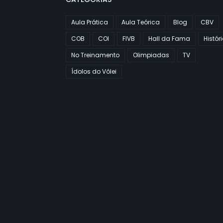
Aula Prática
Aula Teórica
Blog
CBV
COB
COI
FIVB
Hall da Fama
Histór
No Treinamento
Olimpiadas
TV
Ídolos do Vôlei