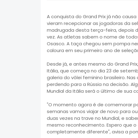
A conquista do Grand Prix já não causa t
vieram recepcionar as jogadoras da se
madrugada desta terça-feira, depois 
vez. As atletas sabem o nome de todos
Osasco. A taça chegou sem pompa nen
caloura em seu primeiro ano de seleçã
Desde já, e antes mesmo do Grand Prix,
Itália, que começa no dia 23 de setembr
galeria do vôlei feminino brasileiro. Na
perdendo para a Rússia na decisão. Al
Mundial da Itália será o último de sua c
"O momento agora é de comemorar po
semanas vamos viajar de novo para ou
duas vezes na trave no Mundial, e sa
mesmo reconhecimento. Espero que o 
completamente diferente", avisa a pont