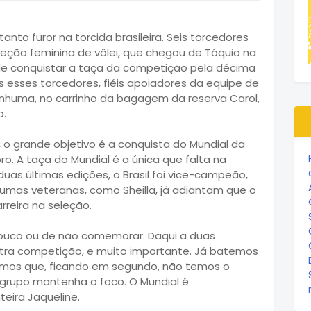
anto furor na torcida brasileira. Seis torcedores
leção feminina de vôlei, que chegou de Tóquio na
de conquistar a taça da competição pela décima
 esses torcedores, fiéis apoiadores da equipe de
huma, no carrinho da bagagem da reserva Carol,
o.
 o grande objetivo é a conquista do Mundial da
o. A taça do Mundial é a única que falta na
s duas últimas edições, o Brasil foi vice-campeão,
gumas veteranas, como Sheilla, já adiantam que o
arreira na seleção.
uco ou de não comemorar. Daqui a duas
tra competição, e muito importante. Já batemos
bemos que, ficando em segundo, não temos o
grupo mantenha o foco. O Mundial é
eira Jaqueline.