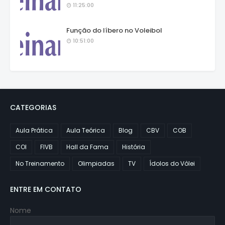
11:25:00
Função do líbero no Voleibol
10:51:00
CATEGORIAS
Aula Prática
Aula Teórica
Blog
CBV
COB
COI
FIVB
Hall da Fama
História
No Treinamento
Olimpiadas
TV
Ídolos do Vôlei
ENTRE EM CONTATO
Nome