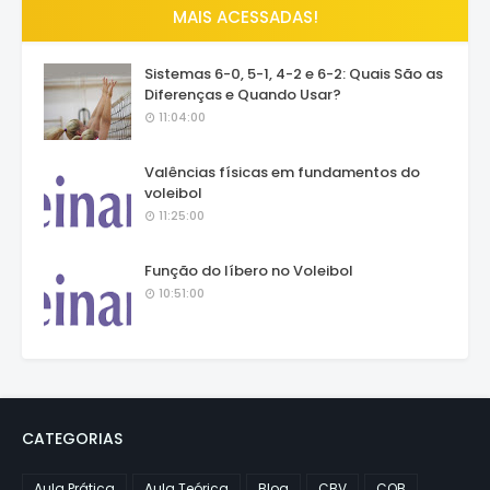
MAIS ACESSADAS!
Sistemas 6-0, 5-1, 4-2 e 6-2: Quais São as
Diferenças e Quando Usar?
11:04:00
Valências físicas em fundamentos do
voleibol
11:25:00
Função do líbero no Voleibol
10:51:00
CATEGORIAS
Aula Prática
Aula Teórica
Blog
CBV
COB