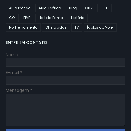
Aula Prática
Aula Teórica
Blog
CBV
COB
COI
FIVB
Hall da Fama
História
No Treinamento
Olimpiadas
TV
Ídolos do Vôlei
ENTRE EM CONTATO
Nome
E-mail
*
Mensagem
*