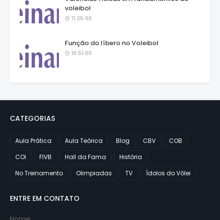
voleibol
11:25:00
Função do líbero no Voleibol
10:51:00
CATEGORIAS
Aula Prática
Aula Teórica
Blog
CBV
COB
COI
FIVB
Hall da Fama
História
No Treinamento
Olimpiadas
TV
Ídolos do Vôlei
ENTRE EM CONTATO
Nome