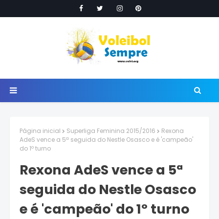
Página inicial
Superliga Feminina 2015/2016
Rexona
AdeS vence a 5ª seguida do Nestle Osasco e é 'campeão'
do 1º turno
Rexona AdeS vence a 5ª
seguida do Nestle Osasco
e é 'campeão' do 1º turno