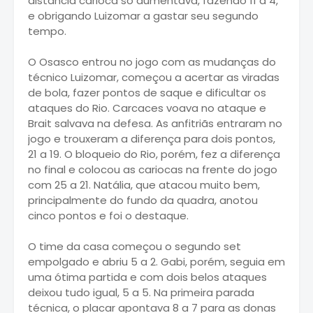
distância carioca só aumentava, fazendo 11 a 4,
e obrigando Luizomar a gastar seu segundo
tempo.
O Osasco entrou no jogo com as mudanças do
técnico Luizomar, começou a acertar as viradas
de bola, fazer pontos de saque e dificultar os
ataques do Rio. Carcaces voava no ataque e
Brait salvava na defesa. As anfitriãs entraram no
jogo e trouxeram a diferença para dois pontos,
21 a 19. O bloqueio do Rio, porém, fez a diferença
no final e colocou as cariocas na frente do jogo
com 25 a 21. Natália, que atacou muito bem,
principalmente do fundo da quadra, anotou
cinco pontos e foi o destaque.
O time da casa começou o segundo set
empolgado e abriu 5 a 2. Gabi, porém, seguia em
uma ótima partida e com dois belos ataques
deixou tudo igual, 5 a 5. Na primeira parada
técnica, o placar apontava 8 a 7 para as donas