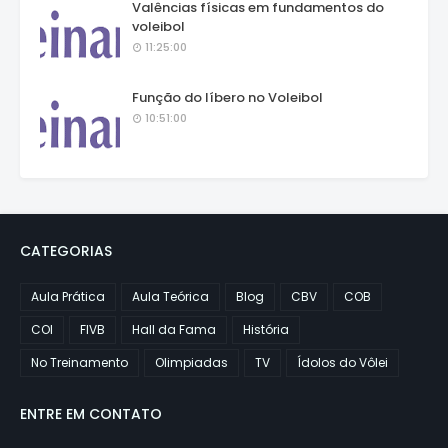
Valências físicas em fundamentos do
voleibol
11:25:00
Função do líbero no Voleibol
10:51:00
CATEGORIAS
Aula Prática
Aula Teórica
Blog
CBV
COB
COI
FIVB
Hall da Fama
História
No Treinamento
Olimpiadas
TV
Ídolos do Vôlei
ENTRE EM CONTATO