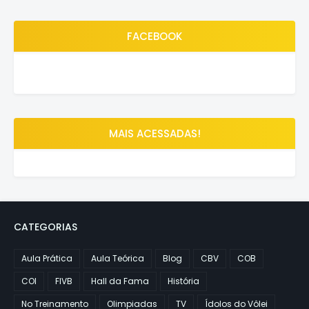
FACEBOOK
MAIS ACESSADAS!
CATEGORIAS
Aula Prática
Aula Teórica
Blog
CBV
COB
COI
FIVB
Hall da Fama
História
No Treinamento
Olimpiadas
TV
Ídolos do Vôlei