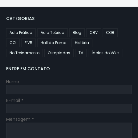
CATEGORIAS
Aula Prática
Aula Teórica
Blog
CBV
COB
COI
FIVB
Hall da Fama
História
No Treinamento
Olimpiadas
TV
Ídolos do Vôlei
ENTRE EM CONTATO
Nome
E-mail
*
Mensagem
*