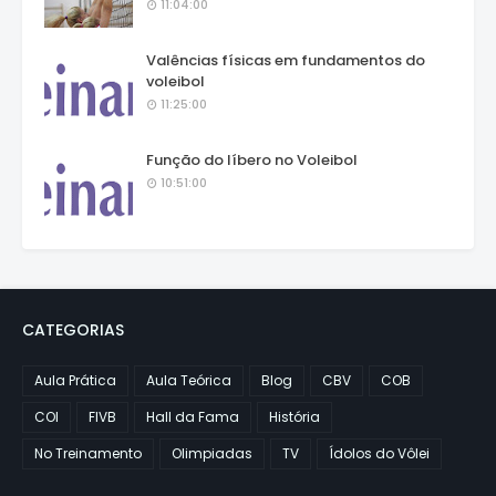
11:04:00
Valências físicas em fundamentos do
voleibol
11:25:00
Função do líbero no Voleibol
10:51:00
CATEGORIAS
Aula Prática
Aula Teórica
Blog
CBV
COB
COI
FIVB
Hall da Fama
História
No Treinamento
Olimpiadas
TV
Ídolos do Vôlei