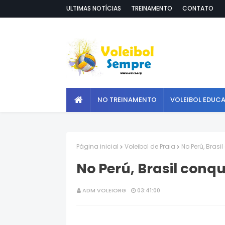
ULTIMAS NOTÍCIAS
TREINAMENTO
CONTATO
NO TREINAMENTO
VOLEIBOL EDUC
Página inicial
Voleibol de Praia
No Perú, Bras
No Perú, Brasil conq
ADM VOLEIORG
03:41:00