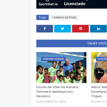
Tags
Voleibol de Praia
TALVEZ VOCÊ
ADRIANA SAMUEL
ALISON
Escola de Vôlei da Adriana
Alison ‘M
Samuel é destaque em
bicampeo
Deodoro
Tóquio
DECEMBER 22, 2020
JUNE 01, 