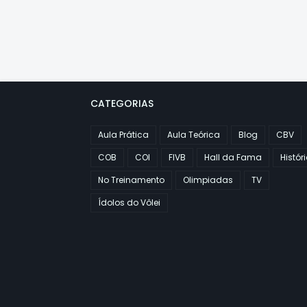
CATEGORIAS
Aula Prática
Aula Teórica
Blog
CBV
COB
COI
FIVB
Hall da Fama
Histór
No Treinamento
Olimpiadas
TV
Ídolos do Vôlei