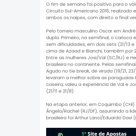
O fim de semana foi positivo para o vôle
Circuito Sul-Americano 2016, realizado 
ambos os naipes, com direito a final ve
Pelo torneio masculino Oscar em André
dupla. Primeiro, na semifinal, o cari
sem dificuldades, em dois sets (21/13 e 
cima de Azaad e Bianchi, também por 2 s
Entre as mulheres Josi/Val (SC/RJ) e
brasileira no continente. Pelas semifin
Agudo no tie break, de virada (19/21, 23
levaram a melhor sobre as paraguaias Pati
caseira, valeu a experiência de Val e 
(21/11 e 21/8).
Na etapa anterior, em Coquimbo (CHI) 
Ângela/Rachel (RJ/DF), assumindo a lid
brasileira foi Arthur Lanci/Eduardo Dav