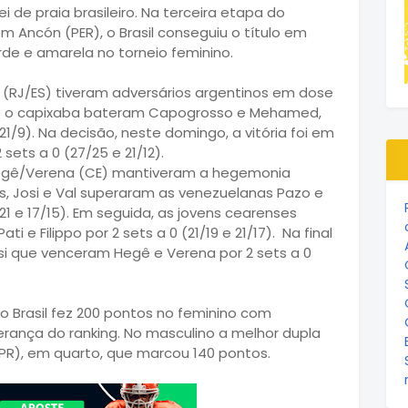
i de praia brasileiro. Na terceira etapa do
em Ancón (PER), o Brasil conseguiu o título em
rde e amarela no torneio feminino.
 (RJ/ES) tiveram adversários argentinos em dose
oca e o capixaba bateram Capogrosso e Mehamed,
21/9). Na decisão, neste domingo, a vitória foi em
ets a 0 (27/25 e 21/12).
 Hegê/Verena (CE) mantiveram a hegemonia
ais, Josi e Val superaram as venezuelanas Pazo e
/21 e 17/15). Em seguida, as jovens cearenses
 e Filippo por 2 sets a 0 (21/19 e 21/17). Na final
Josi que venceram Hegê e Verena por 2 sets a 0
o Brasil fez 200 pontos no feminino com
erança do ranking. No masculino a melhor dupla
i (PR), em quarto, que marcou 140 pontos.