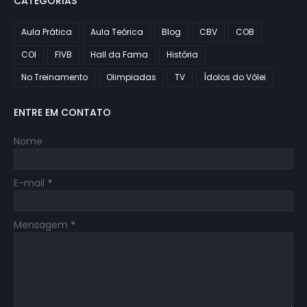
CATEGORIAS
Aula Prática
Aula Teórica
Blog
CBV
COB
COI
FIVB
Hall da Fama
História
No Treinamento
Olimpiadas
TV
Ídolos do Vôlei
ENTRE EM CONTATO
Nome
E-mail
*
Mensagem
*