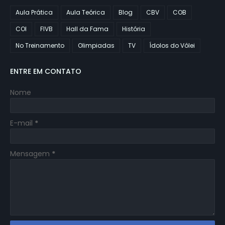
Aula Prática
Aula Teórica
Blog
CBV
COB
COI
FIVB
Hall da Fama
História
No Treinamento
Olimpiadas
TV
Ídolos do Vôlei
ENTRE EM CONTATO
Nome
E-mail
*
Mensagem
*