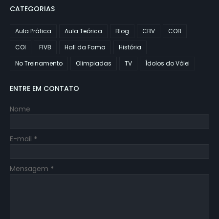
CATEGORIAS
Aula Prática
Aula Teórica
Blog
CBV
COB
COI
FIVB
Hall da Fama
História
No Treinamento
Olimpiadas
TV
Ídolos do Vôlei
ENTRE EM CONTATO
Nome
E-mail
*
Mensagem
*