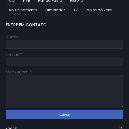
COI
FIVB
Hall da Fama
História
No Treinamento
Olimpiadas
TV
Ídolos do Vôlei
ENTRE EM CONTATO
Nome
E-mail
*
Mensagem
*
2025
13