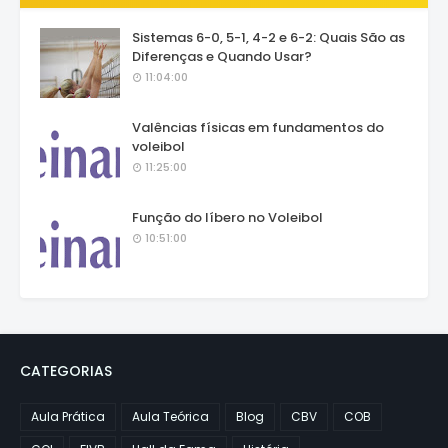
Sistemas 6-0, 5-1, 4-2 e 6-2: Quais São as
Diferenças e Quando Usar?
11:04:00
Valências físicas em fundamentos do
voleibol
11:25:00
Função do líbero no Voleibol
10:51:00
CATEGORIAS
Aula Prática
Aula Teórica
Blog
CBV
COB