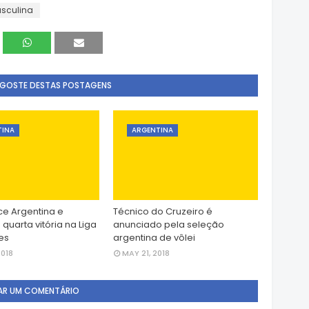
sculina
 GOSTE DESTAS POSTAGENS
TINA
ARGENTINA
ce Argentina e
Técnico do Cruzeiro é
quarta vitória na Liga
anunciado pela seleção
es
argentina de vôlei
2018
MAY 21, 2018
AR UM COMENTÁRIO