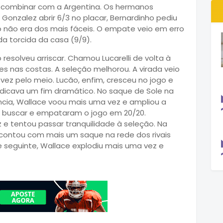
va combinar com a Argentina. Os hermanos
Gonzalez abrir 6/3 no placar, Bernardinho pediu
 não era dos mais fáceis. O empate veio em erro
da torcida da casa (9/9).
o resolveu arriscar. Chamou Lucarelli de volta à
res nas costas. A seleção melhorou. A virada veio
ez pelo meio. Lucão, enfim, cresceu no jogo e
ndicava um fim dramático. No saque de Sole na
ncia, Wallace voou mais uma vez e ampliou a
am buscar e empataram o jogo em 20/20.
e tentou passar tranquilidade à seleção. Na
il contou com mais um saque na rede dos rivais
 seguinte, Wallace explodiu mais uma vez e