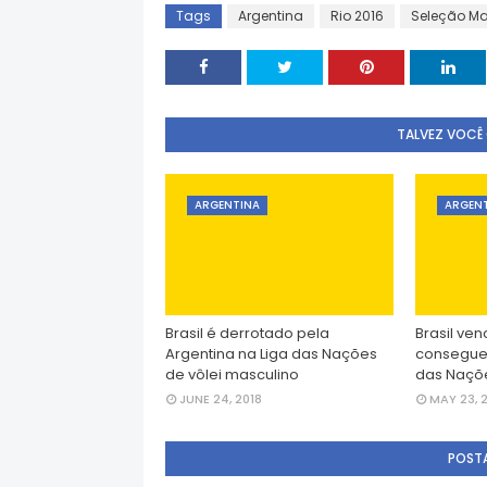
Tags
Argentina
Rio 2016
Seleção Ma
TALVEZ VOCÊ
ARGENTINA
ARGEN
Brasil é derrotado pela
Brasil ven
Argentina na Liga das Nações
consegue 
de vôlei masculino
das Naçõ
JUNE 24, 2018
MAY 23, 
POST