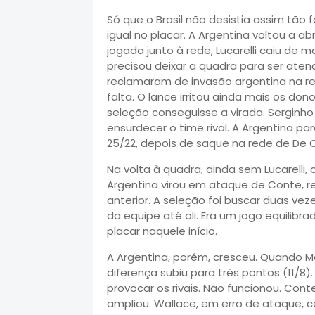
Só que o Brasil não desistia assim tão 
igual no placar. A Argentina voltou a abr
jogada junto à rede, Lucarelli caiu de m
precisou deixar a quadra para ser atend
reclamaram de invasão argentina na re
falta. O lance irritou ainda mais os don
seleção conseguisse a virada. Serginho
ensurdecer o time rival. A Argentina paro
25/22, depois de saque na rede de De 
Na volta à quadra, ainda sem Lucarelli,
Argentina virou em ataque de Conte, r
anterior. A seleção foi buscar duas ve
da equipe até ali. Era um jogo equilibr
placar naquele início.
A Argentina, porém, cresceu. Quando Ma
diferença subiu para três pontos (11/8)
provocar os rivais. Não funcionou. Co
ampliou. Wallace, em erro de ataque, 