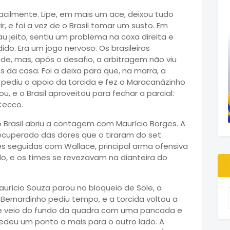
facilmente. Lipe, em mais um ace, deixou tudo
ir, e foi a vez de o Brasil tomar um susto. Em
au jeito, sentiu um problema na coxa direita e
ido. Era um jogo nervoso. Os brasileiros
de, mas, após o desafio, a arbitragem não viu
os da casa. Foi a deixa para que, na marra, a
 pediu o apoio da torcida e fez o Maracanãzinho
u, e o Brasil aproveitou para fechar a parcial:
Cecco.
 o Brasil abriu a contagem com Maurício Borges. A
ecuperado das dores que o tiraram do set
zes seguidas com Wallace, principal arma ofensiva
ado, e os times se revezavam na dianteira do
urício Souza parou no bloqueio de Sole, a
. Bernardinho pediu tempo, e a torcida voltou a
nte veio do fundo da quadra com uma pancada e
cedeu um ponto a mais para o outro lado. A