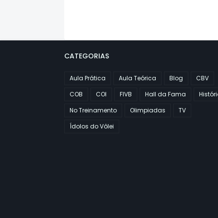
CATEGORIAS
Aula Prática
Aula Teórica
Blog
CBV
COB
COI
FIVB
Hall da Fama
Histór
No Treinamento
Olimpiadas
TV
Ídolos do Vôlei