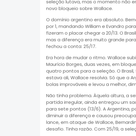
seleção lutava, mas o momento não era
novo bloqueio sobre Wallace.
O domínio argentino era absoluto. Bern
por 1, mandando William e Evandro par
fizeram o placar chegar a 20/13. O Brasi
mas a diferença era muito grande para 
fechou a conta: 25/17.
Era hora de mudar o ritmo. Wallace subiu
Maurício Borges, duas vezes, em bloquei
quatro pontos para a seleção. O Brasil,
estava ali, Wallace resolvia. Só que a Ar
bolas improváveis e levou a melhor, dim
Não tinha problema. Àquela altura, a 
partida irregular, ainda entregou um sa
para sete pontos (13/6). A Argentina,
diminuir a diferença e causou preocupa
lance, em ataque de Wallace, Bernardinh
desafio. Tinha razão. Com 25/19, a sele