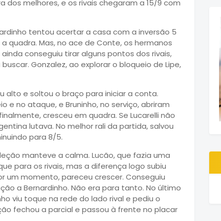
 dos melhores, e os rivais chegaram a 15/9 com
ardinho tentou acertar a casa com a inversão 5
a a quadra. Mas, no ace de Conte, os hermanos
l ainda conseguiu tirar alguns pontos dos rivais,
buscar. Gonzalez, ao explorar o bloqueio de Lipe,
 alto e soltou o braço para iniciar a conta.
o e no ataque, e Bruninho, no serviço, abriram
 finalmente, cresceu em quadra. Se Lucarelli não
gentina lutava. No melhor rali da partida, salvou
inuindo para 8/5.
seleção manteve a calma. Lucão, que fazia uma
que para os rivais, mas a diferença logo subiu
 por um momento, pareceu crescer. Conseguiu
ção a Bernardinho. Não era para tanto. No último
o viu toque na rede do lado rival e pediu o
ção fechou a parcial e passou à frente no placar