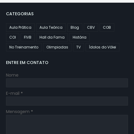
CATEGORIAS
Aula Prática
Aula Teórica
Blog
CBV
COB
COI
FIVB
Hall da Fama
História
No Treinamento
Olimpiadas
TV
Ídolos do Vôlei
ENTRE EM CONTATO
Nome
E-mail
*
Mensagem
*