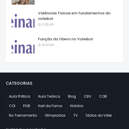
Valências físicas em fundamentos do
voleibol
11:25:00
Função do líbero no Voleibol
10:51:00
CATEGORIAS
Aula Prática
Aula Teórica
Blog
CBV
COB
COI
FIVB
Hall da Fama
História
No Treinamento
Olimpiadas
TV
Ídolos do Vôlei