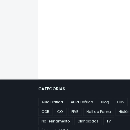
CATEGORIAS
Aula Prática
Aula Teórica
Blog
CBV
COB
COI
FIVB
Hall da Fama
Histór
No Treinamento
Olimpiadas
TV