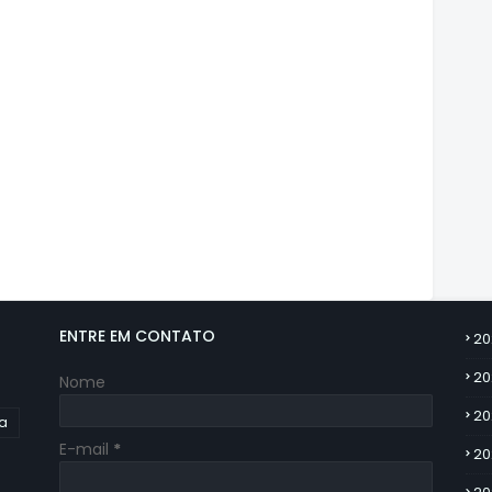
ENTRE EM CONTATO
20
20
Nome
20
ia
E-mail
*
20