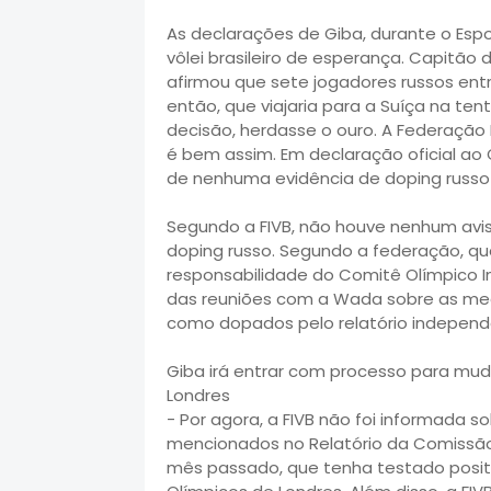
As declarações de Giba, durante o Esp
vôlei brasileiro de esperança. Capitão
afirmou que sete jogadores russos ent
então, que viajaria para a Suíça na ten
decisão, herdasse o ouro. A Federação I
é bem assim. Em declaração oficial ao
de nenhuma evidência de doping russo
Segundo a FIVB, não houve nenhum avi
doping russo. Segundo a federação, q
responsabilidade do Comitê Olímpico Int
das reuniões com a Wada sobre as me
como dopados pelo relatório independ
Giba irá entrar com processo para mu
Londres
- Por agora, a FIVB não foi informada so
mencionados no Relatório da Comissão
mês passado, que tenha testado posit