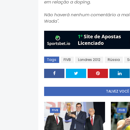
em relação a doping.
Não haverá nenhum comentário a mais 
Wada".
Tags
FIVB
Londres 2012
Rússia
S
TALVEZ VOCÊ
FIVB
FIVB