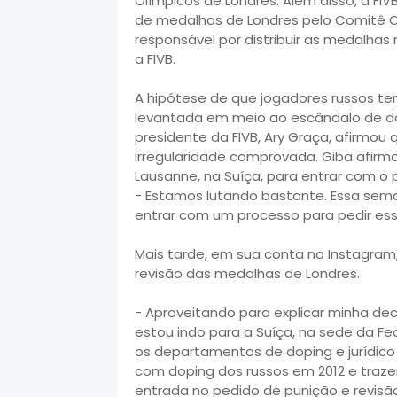
Olímpicos de Londres. Além disso, a FI
de medalhas de Londres pelo Comitê Ol
responsável por distribuir as medalha
a FIVB.
A hipótese de que jogadores russos te
levantada em meio ao escândalo de dop
presidente da FIVB, Ary Graça, afirmou 
irregularidade comprovada. Giba afirmo
Lausanne, na Suíça, para entrar com o p
- Estamos lutando bastante. Essa sem
entrar com um processo para pedir es
Mais tarde, em sua conta no Instagram
revisão das medalhas de Londres.
- Aproveitando para explicar minha de
estou indo para a Suíça, na sede da Fe
os departamentos de doping e jurídico
com doping dos russos em 2012 e trazer
entrada no pedido de punição e revis