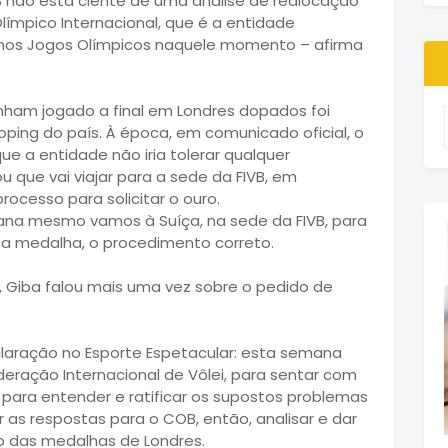
VB não está ciente de uma análise de realocação
ímpico Internacional, que é a entidade
s nos Jogos Olímpicos naquele momento – afirma
nham jogado a final em Londres dopados foi
ing do país. À época, em comunicado oficial, o
que a entidade não iria tolerar qualquer
u que vai viajar para a sede da FIVB, em
rocesso para solicitar o ouro.
ana mesmo vamos à Suíça, na sede da FIVB, para
sa medalha, o procedimento correto.
, Giba falou mais uma vez sobre o pedido de
claração no Esporte Espetacular: esta semana
deração Internacional de Vôlei, para sentar com
 para entender e ratificar os supostos problemas
 as respostas para o COB, então, analisar e dar
ão das medalhas de Londres.