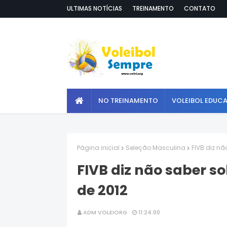
ULTIMAS NOTÍCIAS
TREINAMENTO
CONTATO
NO TREINAMENTO
VOLEIBOL EDUC
Página inicial
Seleção Masculina
FIVB diz nã
FIVB diz não saber so
de 2012
ADM VOLEIORG
11:24:00