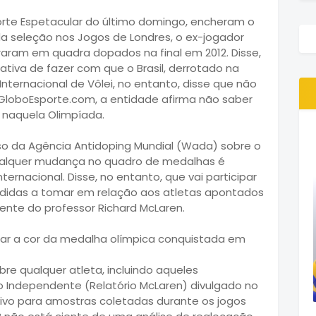
orte Espetacular do último domingo, encheram o
 da seleção nos Jogos de Londres, o ex-jogador
raram em quadra dopados na final em 2012. Disse,
tativa de fazer com que o Brasil, derrotado na
nternacional de Vôlei, no entanto, disse que não
 GloboEsporte.com, a entidade afirma não saber
 naquela Olimpíada.
so da Agência Antidoping Mundial (Wada) sobre o
ualquer mudança no quadro de medalhas é
ernacional. Disse, no entanto, que vai participar
didas a tomar em relação aos atletas apontados
ente do professor Richard McLaren.
dar a cor da medalha olímpica conquistada em
bre qualquer atleta, incluindo aqueles
 Independente (Relatório McLaren) divulgado no
ivo para amostras coletadas durante os jogos