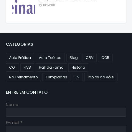
10:51:00
CATEGORIAS
Aula Prática
Aula Teórica
Blog
CBV
COB
COI
FIVB
Hall da Fama
História
No Treinamento
Olimpiadas
TV
Ídolos do Vôlei
ENTRE EM CONTATO
Nome
E-mail
*