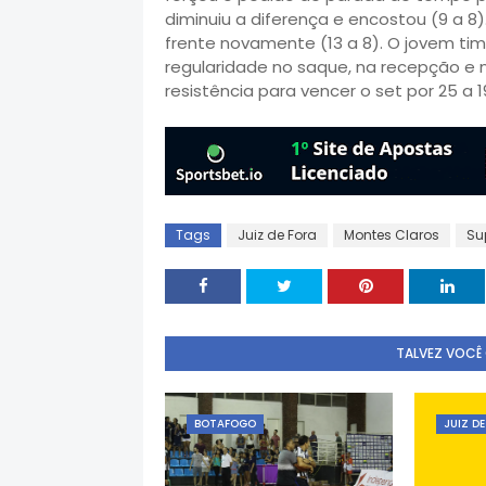
diminuiu a diferença e encostou (9 a 8
frente novamente (13 a 8). O jovem ti
regularidade no saque, na recepção e 
resistência para vencer o set por 25 a 1
Tags
Juiz de Fora
Montes Claros
Su
TALVEZ VOCÊ
BOTAFOGO
JUIZ D