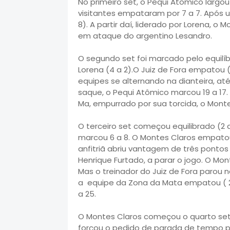
No primeiro set, o Pequi Atômico largou
visitantes empataram por 7 a 7. Após u
8). A partir daí, liderado por Lorena, o
em ataque do argentino Lesandro.
O segundo set foi marcado pelo equilíb
Lorena (4 a 2).O Juiz de Fora empatou (
equipes se alternando na dianteira, at
saque, o Pequi Atômico marcou 19 a 17
Ma, empurrado por sua torcida, o Monte
O terceiro set começou equilibrado (2 a 
marcou 6 a 8. O Montes Claros empatou (
anfitriã abriu vantagem de três pontos (
Henrique Furtado, a parar o jogo. O Mont
Mas o treinador do Juiz de Fora parou 
a equipe da Zona da Mata empatou ( 22 a
a 25.
O Montes Claros começou o quarto set a
forçou o pedido de parada de tempo pel