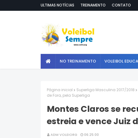
ULTIMAS NOTÍCIAS
TREINAMENTO
CONTATO
NO TREINAMENTO
VOLEIBOL EDUC
Página inicial
Superliga Masculina 2017/2018
de Fora, pela Superliga
Montes Claros se rec
estreia e vence Juiz 
ADM VOLEIORG
06:25:00