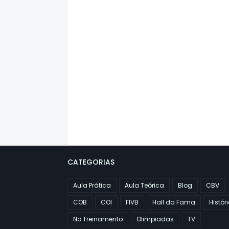
CATEGORIAS
Aula Prática
Aula Teórica
Blog
CBV
COB
COI
FIVB
Hall da Fama
Histór
No Treinamento
Olimpiadas
TV