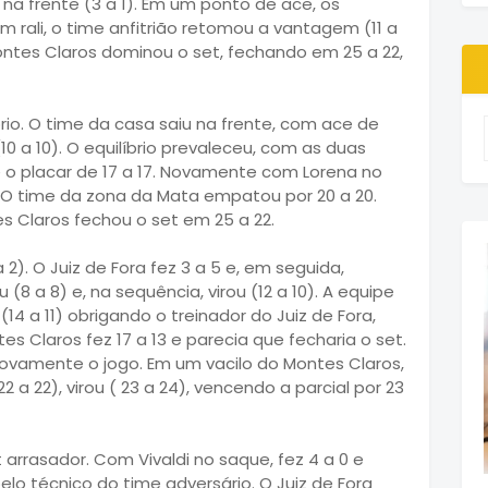
 na frente (3 a 1). Em um ponto de ace, os
m rali, o time anfitrião retomou a vantagem (11 a
 Montes Claros dominou o set, fechando em 25 a 22,
rio. O time da casa saiu na frente, com ace de
10 a 10). O equilíbrio prevaleceu, com as duas
é o placar de 17 a 17. Novamente com Lorena no
. O time da zona da Mata empatou por 20 a 20.
s Claros fechou o set em 25 a 22.
2). O Juiz de Fora fez 3 a 5 e, em seguida,
8 a 8) e, na sequência, virou (12 a 10). A equipe
14 a 11) obrigando o treinador do Juiz de Fora,
es Claros fez 17 a 13 e parecia que fecharia o set.
novamente o jogo. Em um vacilo do Montes Claros,
 22), virou ( 23 a 24), vencendo a parcial por 23
rrasador. Com Vivaldi no saque, fez 4 a 0 e
o técnico do time adversário. O Juiz de Fora