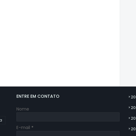
ENTRE EM CONTATO
20
20
Nome
20
ia
E-mail
*
20