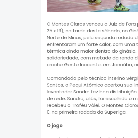
O Montes Claros venceu o Juiz de Fora por
25 x 19), na tarde deste sábado, no Gi
Norte de Minas, pela segunda rodada da
enfrentaram um forte calor, com uma 
térmica ainda maior dentro do ginásio, 
solidariedade, com metade da renda do
creche Gente Inocente, em Janaúba, 
Comandado pelo técnico interino Sérg
Santos, o Pequi Atômico acertou sua l
levantador Sandro fez boa distribuiçã
de rede. Sandro, aliás, foi escolhido 
recebeu o Troféu Vôlei. O Montes Claros
0, na primeira rodada da Superliga.
O jogo