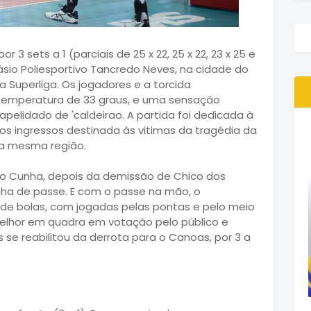
 3 sets a 1 (parciais de 25 x 22, 25 x 22, 23 x 25 e
násio Poliesportivo Tancredo Neves, na cidade do
 Superliga. Os jogadores e a torcida
temperatura de 33 graus, e uma sensação
apelidado de 'caldeirao. A partida foi dedicada à
s ingressos destinada às vitimas da tragédia da
na mesma região.
io Cunha, depois da demissão de Chico dos
inha de passe. E com o passe na mão, o
o de bolas, com jogadas pelas pontas e pelo meio
o melhor em quadra em votação pelo público e
 se reabilitou da derrota para o Canoas, por 3 a