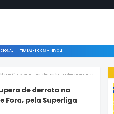
ACIONAL
TRABALHE COM MINIVOLEI
Montes Claros se recupera de derrota na estreia e vence Juiz
upera de derrota na
de Fora, pela Superliga