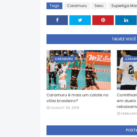
Tags
Caramuru
Sesc
Superliga Ma
TALVEZ VOCÊ
CARAMURU
CARAM
Caramuru é mais um calote no
Corinthia
vôlei brasileiro?
em duelo 
rebaixam
AUGUST 20, 2019
FEBRUARY
POST