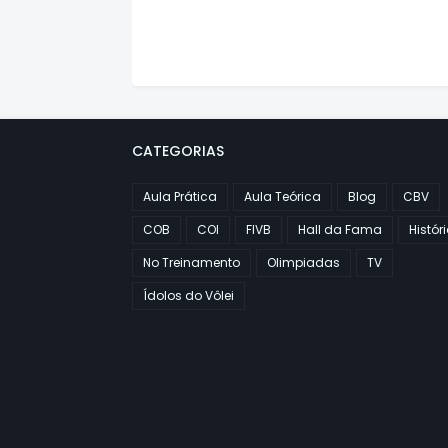
CATEGORIAS
Aula Prática
Aula Teórica
Blog
CBV
COB
COI
FIVB
Hall da Fama
Histór
No Treinamento
Olimpiadas
TV
Ídolos do Vôlei