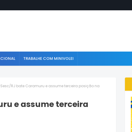
ACIONAL
TRABALHE COM MINIVOLEI
Sesc/RJ bate Caramuru e assume terceira posição na
ru e assume terceira